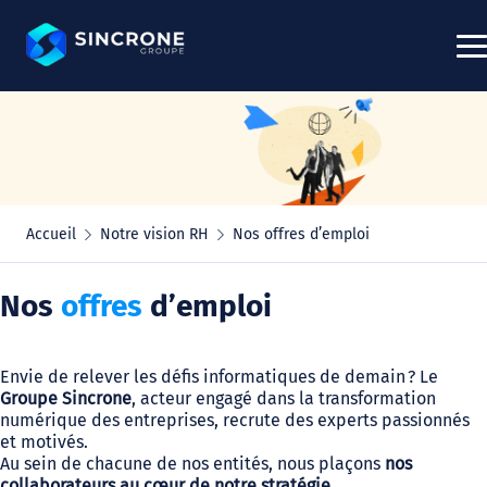
Skip
to
content
Groupe Sincrone
Nos entités
Nos engagements
Nous rejoindre
Actualités
Contact
Accueil
Notre vision RH
Nos offres d’emploi
Nos
offres
d’emploi
Envie de relever les défis informatiques de demain ? Le
Groupe Sincrone
, acteur engagé dans la transformation
numérique des entreprises, recrute des experts passionnés
et motivés.
Au sein de chacune de nos entités, nous plaçons
nos
collaborateurs au cœur de notre stratégie
.