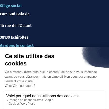
Siège social
Parc Sud Galaxie
1b rue de l’Octant
38130 Echirolles
Gardons le contact
Nos offres d’emploi
Actualités
Découvrir aussi
Sincrone IT
Avegott
Légal et confidentialité